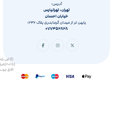
آدرس:
تهران، تهرانپارس
خیابان احسان
پایین تر از میدان گرمابدری پلاک ۲۴۶:
۷۷۳۵۲۸۲۸+
© کپی رای
[۲۰۲۵]ش
آفاق چوب 