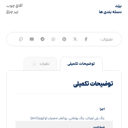
برند
آفاق چوب
دسته بندی ها
زیر چراغ
توضیحات تکمیلی
نظرات
۰
توضیحات تکمیلی
اجرا
رنگ پلی اورتان, رنگ پولشی, روکش ممبران (وکیوم)(pvc)
ضخامت