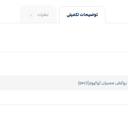
توضیحات تکمیلی
نظرات
۰
روکش ممبران (وکیوم)(pvc)