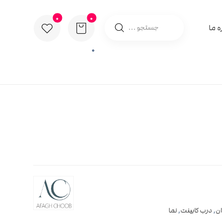
ه ما
0
ان
,
درب کابینت
,
نما