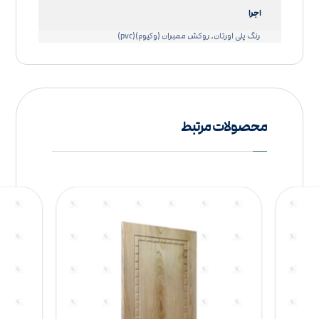
اجرا
رنگ پلی اورتان, روکش ممبران (وکیوم)(pvc)
محصولات مرتبط