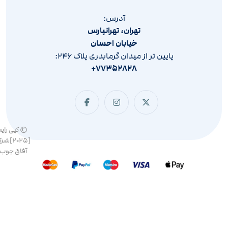
آدرس:
تهران، تهرانپارس
خیابان احسان
پایین تر از میدان گرمابدری پلاک ۲۴۶:
۷۷۳۵۲۸۲۸+
© کپی رای
[۲۰۲۵]ش
آفاق چوب 