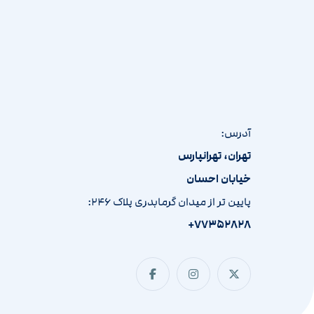
تهران، تهرانپارس
خیابان احسان
پایین تر از میدان گرمابدری پلاک ۲۴۶:
۷۷۳۵۲۸۲۸+
© کپی رایت [۲۰۲۵]شرکت آفاق چوب .