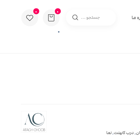
ه ما
0
ان
,
درب کابینت
,
نما