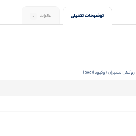
توضیحات تکمیلی
نظرات
۰
روکش ممبران (وکیوم)(pvc)