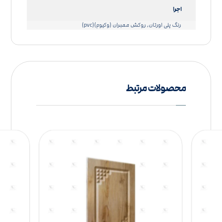
اجرا
رنگ پلی اورتان, روکش ممبران (وکیوم)(pvc)
محصولات مرتبط