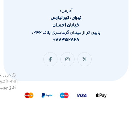
آدرس:
تهران، تهرانپارس
خیابان احسان
پایین تر از میدان گرمابدری پلاک ۲۴۶:
۷۷۳۵۲۸۲۸+
© کپی رای
[۲۰۲۵]ش
آفاق چوب 