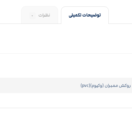
توضیحات تکمیلی
نظرات
۰
روکش ممبران (وکیوم)(pvc)