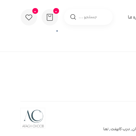
ه ما
0
ان
,
درب کابینت
,
نما