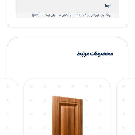
اجرا
رنگ پلی اورتان, رنگ پولشی, روکش ممبران (وکیوم)(pvc)
محصولات مرتبط