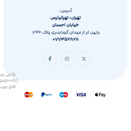
آدرس:
تهران، تهرانپارس
خیابان احسان
پایین تر از میدان گرمابدری پلاک ۲۴۶:
۷۷۳۵۲۸۲۸+
© کپی رای
[۲۰۲۵]ش
آفاق چوب 