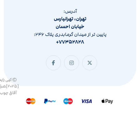
آدرس:
تهران، تهرانپارس
خیابان احسان
پایین تر از میدان گرمابدری پلاک ۲۴۶:
۷۷۳۵۲۸۲۸+
© کپی رای
[۲۰۲۵]ش
آفاق چوب 