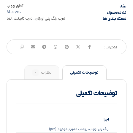
برند
آفاق چوب
کد محصول
M-۲۶۴۰
دسته بندی ها
درب رنگ پلی اورتان
,
درب کابینت
,
نما
توضیحات تکمیلی
نظرات
۰
توضیحات تکمیلی
اجرا
رنگ پلی اورتان, روکش ممبران (وکیوم)(pvc)