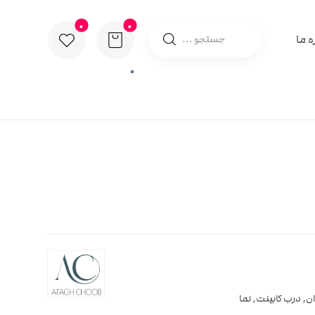
ه ما
0
ان
,
درب کابینت
,
نما