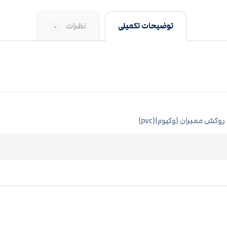
توضیحات تکمیلی
نظرات
۰
روکش ممبران (وکیوم)(pvc)