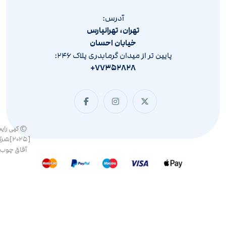
آدرس:
تهران، تهرانپارس
خیابان احسان
پایین تر از میدان گرمابدری پلاک ۲۴۶:
۷۷۳۵۲۸۲۸+
© کپی رای
[۲۰۲۵]ش
آفاق چوب 