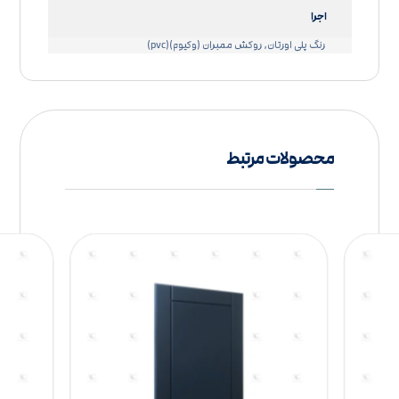
اجرا
رنگ پلی اورتان, روکش ممبران (وکیوم)(pvc)
محصولات مرتبط