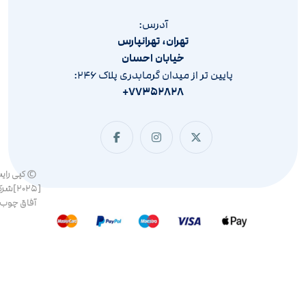
آدرس:
تهران، تهرانپارس
خیابان احسان
پایین تر از میدان گرمابدری پلاک ۲۴۶:
۷۷۳۵۲۸۲۸+
© کپی رای
[۲۰۲۵]ش
آفاق چوب 