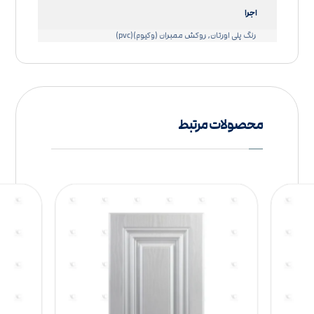
اجرا
رنگ پلی اورتان, روکش ممبران (وکیوم)(pvc)
محصولات مرتبط