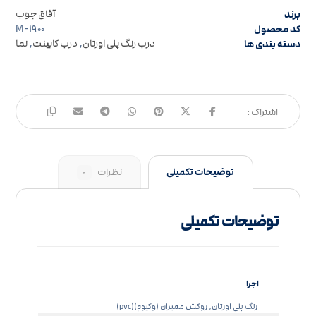
برند
آفاق چوب
کد محصول
M-۱۹۰۰
دسته بندی ها
درب رنگ پلی اورتان
,
درب کابینت
,
نما
توضیحات تکمیلی
نظرات
۰
توضیحات تکمیلی
اجرا
رنگ پلی اورتان, روکش ممبران (وکیوم)(pvc)