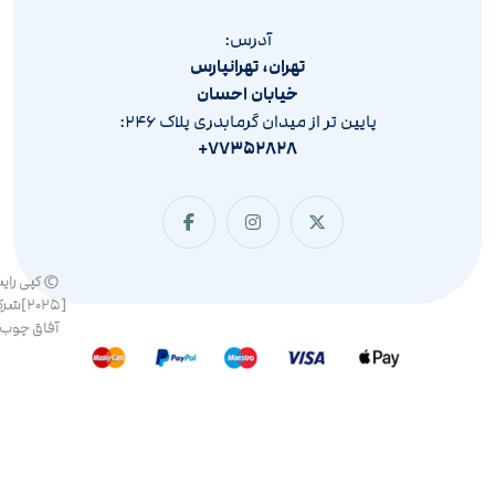
آدرس:
تهران، تهرانپارس
خیابان احسان
پایین تر از میدان گرمابدری پلاک ۲۴۶:
۷۷۳۵۲۸۲۸+
© کپی رای
[۲۰۲۵]ش
آفاق چوب 