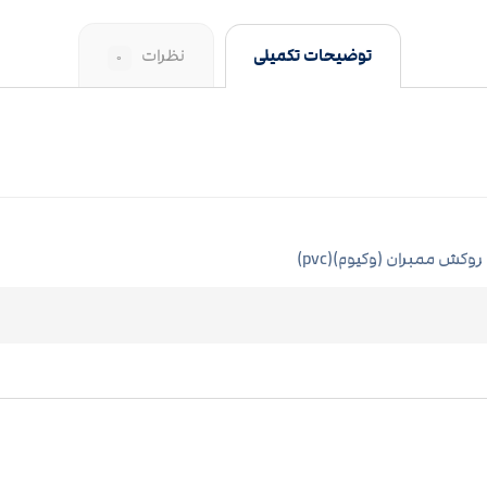
توضیحات تکمیلی
نظرات
۰
روکش ممبران (وکیوم)(pvc)