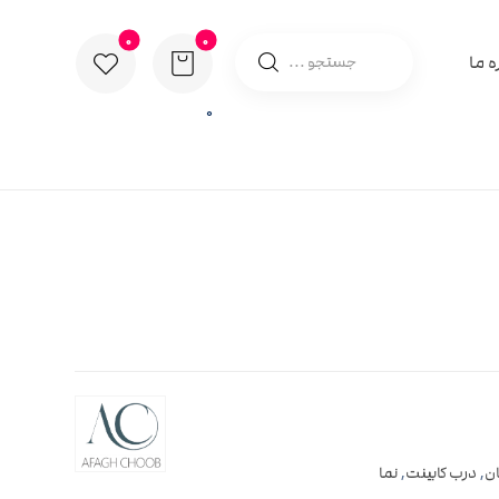
ه ما
0
ان
,
درب کابینت
,
نما