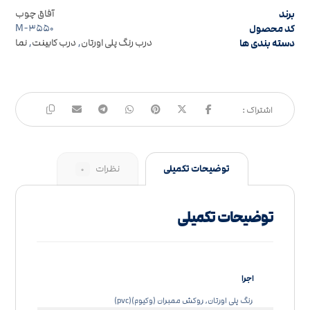
برند
آفاق چوب
کد محصول
M-۳۵۵۰
دسته بندی ها
درب رنگ پلی اورتان
,
درب کابینت
,
نما
توضیحات تکمیلی
نظرات
۰
توضیحات تکمیلی
اجرا
رنگ پلی اورتان, روکش ممبران (وکیوم)(pvc)