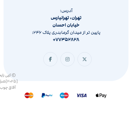
آدرس:
تهران، تهرانپارس
خیابان احسان
پایین تر از میدان گرمابدری پلاک ۲۴۶:
۷۷۳۵۲۸۲۸+
© کپی رای
[۲۰۲۵]ش
آفاق چوب 