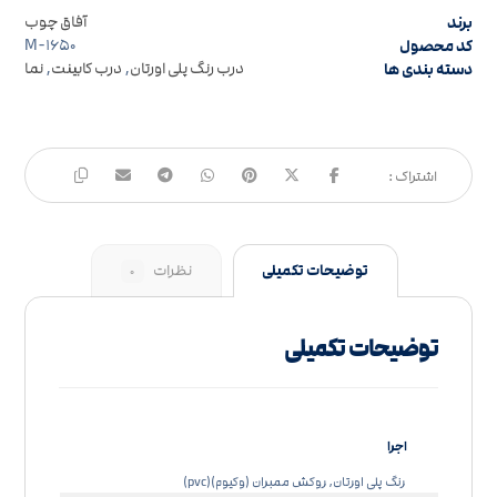
برند
آفاق چوب
کد محصول
M-۱۶۵۰
دسته بندی ها
درب رنگ پلی اورتان
,
درب کابینت
,
نما
توضیحات تکمیلی
نظرات
۰
توضیحات تکمیلی
اجرا
رنگ پلی اورتان, روکش ممبران (وکیوم)(pvc)