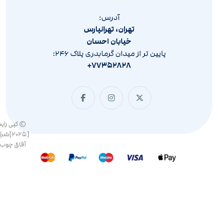
آدرس:
تهران، تهرانپارس
خیابان احسان
پایین تر از میدان گرمابدری پلاک ۲۴۶:
۷۷۳۵۲۸۲۸+
© کپی رای
[۲۰۲۵]ش
آفاق چوب 