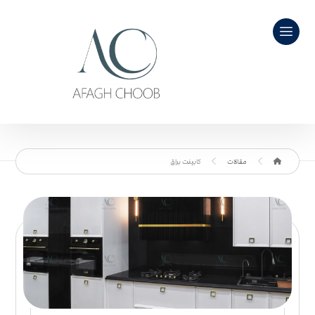
مقالات
کابینت براق